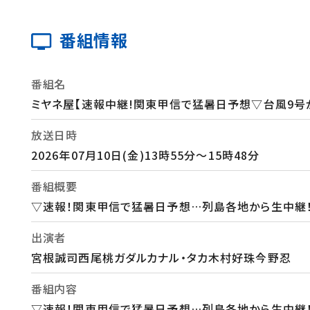
番組情報
番組名
ミヤネ屋【速報中継!関東甲信で猛暑日予想▽台風9号
放送日時
2026年07月10日(金)13時55分～15時48分
番組概要
▽速報！関東甲信で猛暑日予想…列島各地から生中継！
出演者
宮根誠司西尾桃ガダルカナル・タカ木村好珠今野忍
番組内容
▽速報！関東甲信で猛暑日予想…列島各地から生中継！