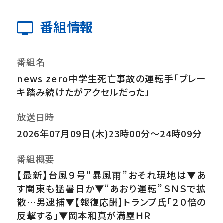
番組情報
番組名
news zero中学生死亡事故の運転手「ブレー
キ踏み続けたがアクセルだった」
放送日時
2026年07月09日(木)23時00分～24時09分
番組概要
【最新】台風９号“暴風雨”おそれ現地は▼あ
す関東も猛暑日か▼“あおり運転”ＳＮＳで拡
散…男逮捕▼【報復応酬】トランプ氏「２０倍の
反撃する」▼岡本和真が満塁ＨＲ