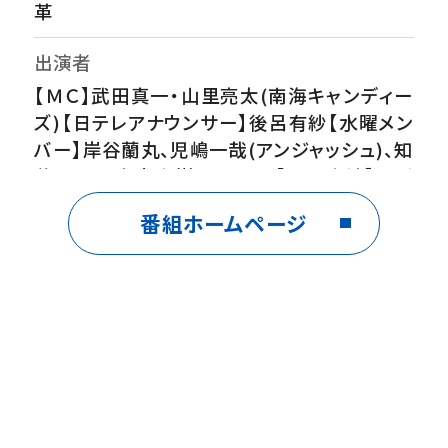
革
出演者
【ＭＣ】武田真一・山里亮太(南海キャンディー
ズ)【日テレアナウンサー】後呂有紗【水曜メン
バー】岸谷蘭丸、児嶋一哉(アンジャッシュ)、知
花くらら、本髙克樹(B&ZAI)【VTR出演】こが
けん、岩本乃蒼(日本テレビアナウンサー)【ゲ
番組ホームページ
スト】比嘉愛未【コーナー担当アナウンサー】
澁谷善ヘイゼル(月・火)、住岡佑樹(水金)【気
象予報士】敷波美保(月水)、広瀬駿(木・金)
番組内容
▽ＭＣは武田真一と山里亮太！爽快・情報エン
タメトークショー▽最新のエンタメ・トレンド・
関心のあるニュース…いま見たいものをお届