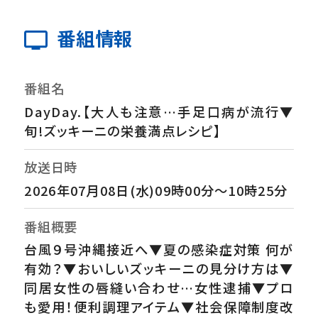
番組情報
番組名
DayDay.【大人も注意…手足口病が流行▼
旬!ズッキーニの栄養満点レシピ】
放送日時
2026年07月08日(水)09時00分～10時25分
番組概要
台風９号沖縄接近へ▼夏の感染症対策 何が
有効？▼おいしいズッキーニの見分け方は▼
同居女性の唇縫い合わせ…女性逮捕▼プロ
も愛用！便利調理アイテム▼社会保障制度改