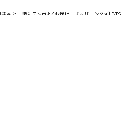
邊圭祐と一緒にテンポよくお届けします！【エンタメ】BTS
ノラマボックス展」現地取材/市川團十郎 「我が家の小さ