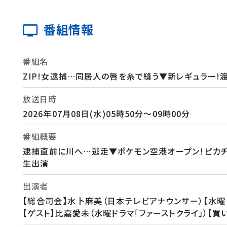
番組情報
番組名
ZIP!女逮捕…同居人の唇を糸で縫う▼新レギュラー!
放送日時
2026年07月08日(水)05時50分～09時00分
番組概要
逮捕直前に川へ…逃走▼ポケモン空港オープン！ピカ
生出演
出演者
【総合司会】水卜麻美（日本テレビアナウンサー）【水曜
【ゲスト】比嘉愛未（水曜ドラマ「ファーストクライ」）【