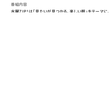
番組内容
水曜ZIP！は「見たいが見つかる、楽しい朝」をテーマに
約13万人動員ロンドン公演/西島秀俊/広瀬すず/亀梨
なファミリールール」/りくりゅう
監督・演出
【総合演出】山下聖司【プロデューサー】森山琢哉
原作・脚本
【番組アドバイザー】小山薫堂
制作
【製作著作】日本テレビ放送網株式会社【制作協力】ＡＸ－
おしらせ
※放送内容は変更になる可能性があります。