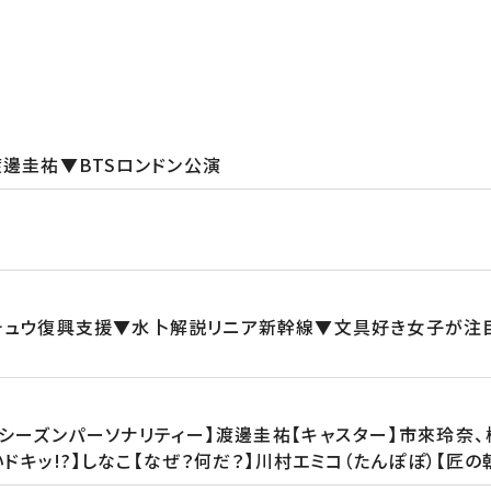
渡邊圭祐▼BTSロンドン公演
チュウ復興支援▼水卜解説リニア新幹線▼文具好き女子が注
シーズンパーソナリティー】渡邊圭祐【キャスター】市來玲奈
買いドキッ!?】しなこ【なぜ？何だ？】川村エミコ（たんぽぽ）【