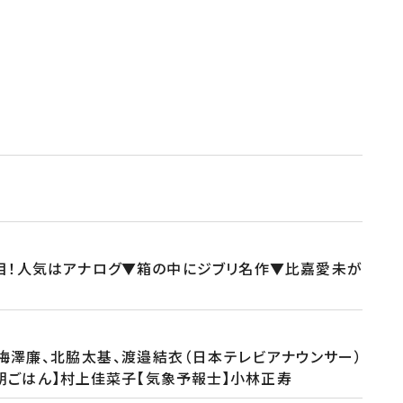
目！人気はアナログ▼箱の中にジブリ名作▼比嘉愛未が
、梅澤廉、北脇太基、渡邉結衣（日本テレビアナウンサー）
匠の朝ごはん】村上佳菜子【気象予報士】小林正寿