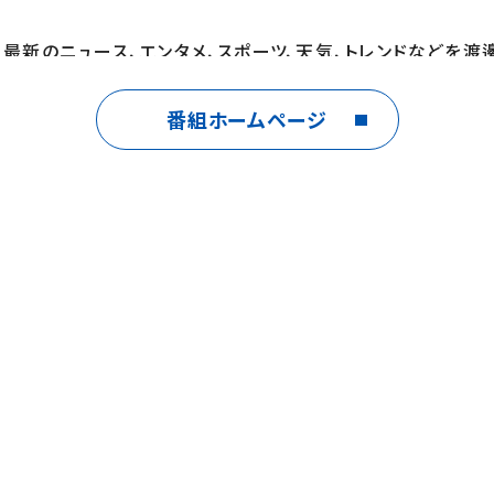
、最新のニュース、エンタメ、スポーツ、天気、トレンドなどを渡
和也 新曲MV/瀬戸康史/有村架純 共演舞台/ジブリパーク「パ
番組ホームページ
ＯＮ／ザ・ワークス／クリエイティブ30／PASSION