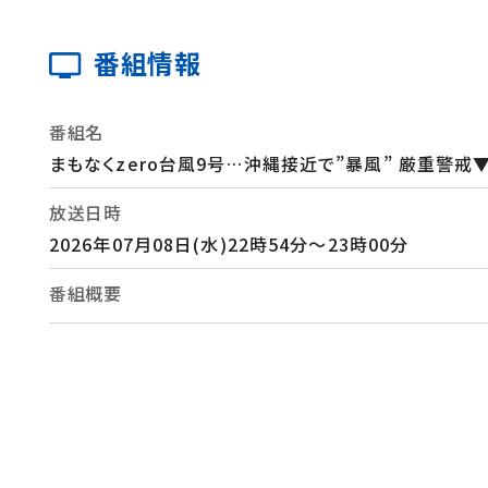
番組情報
番組名
まもなくzero台風9号…沖縄接近で”暴風” 厳重警
放送日時
2026年07月08日(水)22時54分～23時00分
番組概要