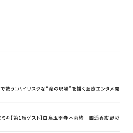
で救う！ハイリスクな“命の現場”を描く医療エンタメ開
ミキ【第1話ゲスト】白鳥玉季寺本莉緒 團遥香紺野彩