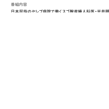
番組内容
日本屈指のセレブ病院で働くスゴ腕産婦人科医・光井明
片耳に難聴を抱えながらも、赤ちゃんの産声を聞くため
ない未受診妊婦が救急搬送されてきて…！？零れ落ちる
監督・演出
【演出】 大谷太郎
原作・脚本
【脚本】 浜田秀哉
音楽
【主題歌】 JUJU「夏蝉」（ソニー・ミュージックレーベル
制作
【プロデューサー】 森有紗 山田勇人 遠藤光貴 大垣
本テレビ