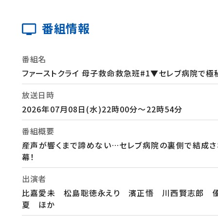
番組情報
番組名
ファーストクライ 母子救命救急班#1▼セレブ病院で極
放送日時
2026年07月08日(水)22時00分～22時54分
番組概要
産声が響くまで諦めない…セレブ病院の裏側で結成され
幕！
出演者
比嘉愛未 松島聡徳永えり 濱正悟 川西賢志郎 優
夏 ほか