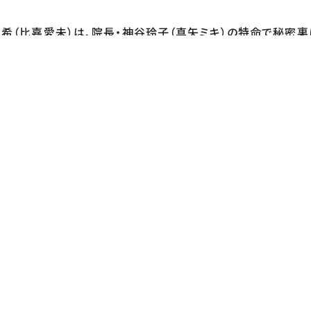
希（比嘉愛未）は、院長・神谷玲子（真矢ミキ）の特命で秘密裏
全力で奮闘する光井。巻き込まれ体質の専攻医・永坂海斗（
命を救うメディカルエンタメ開幕！
ズ）【音楽】 菅野祐悟
一穂【シニアプロデューサー】 荻野哲弘【チーフプロデューサー