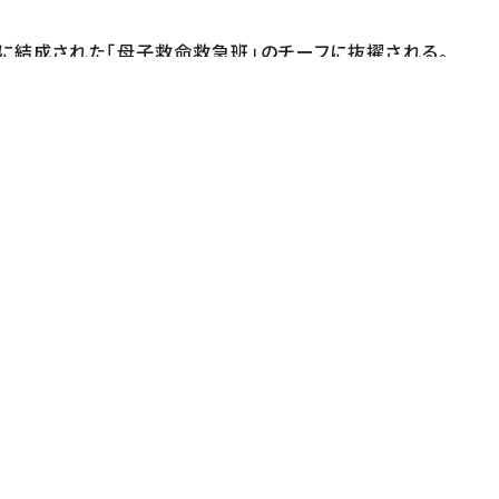
に結成された「母子救命救急班」のチーフに抜擢される。
松島聡）を強引に仲間に引き入れた矢先、母子手帳を持た
】 松本京子【制作協力】 ザ・ワークス【製作著作】 日