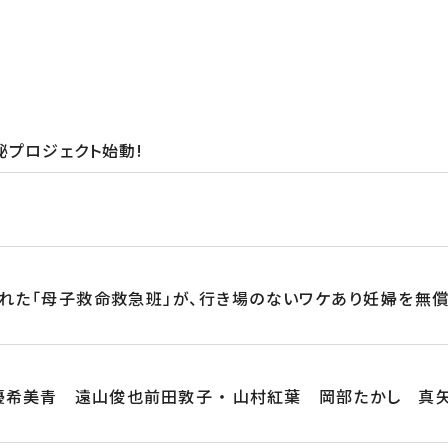
秘プロジェクト始動!
た「母子救命救急班」が、行き場のないワケあり妊婦を無償
希美青 遠山俊也前田敦子 ・ 山村紅葉 岡部たかし 真矢