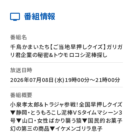
番組情報
番組名
千鳥かまいたち【ご当地早押しクイズ】ガリガ
リ君企業の秘密&トウモロコシ泥棒探し
放送日時
2026年07月08日(水)19時00分～21時00分
番組概要
小泉孝太郎＆トラジャ参戦！全国早押しクイズ
▼静岡・とうもろこし泥棒ＶＳタイムマシーン３
号▼山口・女性ばかり襲う猿▼国民的お菓子
幻の第三の商品▼イケメンゴリラ息子