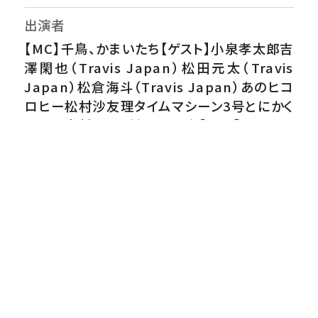
出演者
【MC】千鳥、かまいたち【ゲスト】小泉孝太郎吉
澤閑也（Travis Japan）松田元太（Travis
Japan）松倉海斗（Travis Japan）あのヒコ
ロヒー松村沙友理タイムマシーン3号とにかく
明るい安村ニシダ（ラランド）【VTR】ジャンボ
たかお（レインボー）兎（ロングコートダディ）
【進行アシスタント】河出奈都美アナウンサー
番組内容
小泉孝太郎＆トラジャ参戦！全国ご当地早押し
クイズ▼静岡県・タイムマシーン３号が出動！
とうもろこし泥棒をつかまえろ！▼山口県・女
性ばかり襲う猿の動機は？▼福岡県・世界も
注目するスーパー小学生の超高速技にスタジ