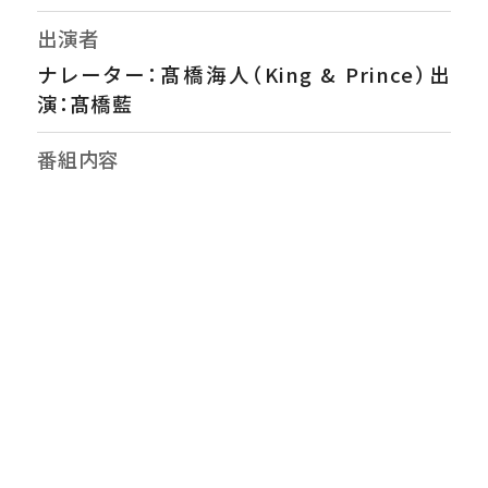
出演者
ナレーター：髙橋海人（King & Prince）出
演：髙橋藍
番組内容
超一流スターの側近が100時間カメラを回し
続けると…？我々が目にするスターの表情の、
さらにその奧にある孤独、恐怖、情熱。100時
間という時間の堆積が、スターの覚悟を記録
する超濃密・高純度ドキュメンタリー。カメラ
を託されるのは、最も近くで活躍を支えるパー
トナー。従来のメディア取材では決して踏み込
めなかった領域で、スターの飾らない本音と覚
醒する瞬間をドラマチックに捉える。