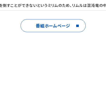
を倒すことができないというミリムのため、リムルは混沌竜の
番組ホームページ
ムだった件』（講談社「月刊少年シリウス」連載）【シリーズ構成
CiON
・講談社／転スラ製作委員会