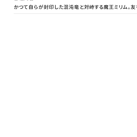
かつて自らが封印した混沌竜と対峙する魔王ミリム。友
監督・演出
【監督】津田尚克
原作・脚本
【原作】川上泰樹、伏瀬、みっつばー『転生したらスライ
音楽
【音楽】R・O・N【OP】「絵空事」藍井エイル【ED】「渇望」
制作
【アニメーション制作】エイトビット(C)川上泰樹・伏瀬