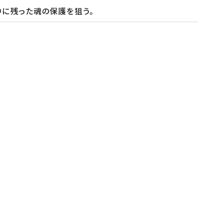
中に残った魂の保護を狙う。
】小川ひとみ