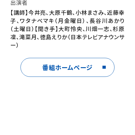
出演者
【講師】今井亮、大原千鶴、小林まさみ、近藤幸
子、ワタナベマキ（月金曜日）、長谷川あかり
（土曜日）【聞き手】大町怜央、川畑一志、杉原
凜、滝菜月、徳島えりか（日本テレビアナウンサ
ー）
番組内容
番組ホームページ
番組HPは
http://www.ntv.co.jp/3min/
音楽
「おもちゃの兵隊のマーチ」
制作
日本テレビ