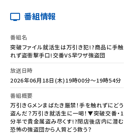
番組情報
番組名
突破ファイル就活生は万引き犯!?商品に手触
れず盗衝撃手口!交番VS早ワザ強盗団
放送日時
2026年06月18日(木)19時00分～19時54分
番組概要
万引きＧメンまばたき厳禁！手を触れずにどう
盗んだ？万引き就活生に一喝！▼突破交番・1
分半で貴金属盗み尽くす!?閉店後店内に潜む
恐怖の強盗団から人質どう救う？