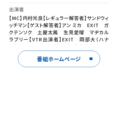
出演者
【MC】内村光良【レギュラー解答者】サンドウィ
ッチマン【ゲスト解答者】アン ミカ EXIT ガ
クテンソク 土屋太鳳 生見愛瑠 マヂカル
ラブリー【VTR出演者】EXIT 岡部大（ハナ
コ） かが屋工藤美桜 松陰寺太勇（ぺこ
ぱ） 吉住 ほか
番組ホームページ
番組内容
▼万引きGメン高価コスメばかりを狙う巧妙
な万引き事件が多発！怪しい女性の荷物確認
するも商品なし…一体どうやって隠したのかさ
らに、尾行中のGメンの目の前で、手にした商
品が忽然と消える衝撃の手口！吉住＆加賀コ
ンビが執念の猛追でトリックを暴く▼突破交番