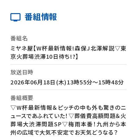
番組情報
番組名
ミヤネ屋【W杯最新情報!森保J北澤解説▽東
京火葬場渋滞10日待ち!?】
放送日時
2026年06月18日(木)13時55分～15時48分
番組概要
▽W杯最新情報＆ピッチの中も外も驚きのニ
ュースであふれていた！▽葬儀費高額問題＆火
葬場大渋滞問題SP▽梅雨本番！九州から本
州の広域で大気不安定でお天気どうなる？