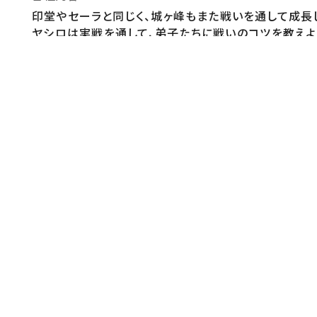
印堂やセーラと同じく、城ヶ峰もまた戦いを通して成長
ヤシロは実戦を通して、弟子たちに戦いのコツを教えよ
向かうが…。
監督・演出
【監督】ウシロシンジ
原作・脚本
【原作】ロケット商会【漫画】ナカシマ723(リイド社「コ
音楽
【音楽】末廣健一郎【OP】TOOBOE 「GUN POWDER
制作
【アニメーション制作】OLM【製作著作】製作委員会の