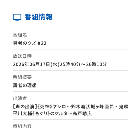
番組情報
番組名
勇者のクズ #22
放送日時
2026年06月17日(水)25時40分～26時10分
番組概要
勇者の理想
出演者
【声の出演】《死神》ヤシロ…鈴木崚汰城ヶ峰亜希…鬼頭
平川大輔《もぐり》のマルタ…高戸靖広
番組内容