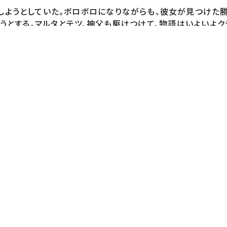
しようとしていた。ボロボロになりながらも、彼女が見つけた勝
うとする。マルタとテツ、神父も駆けつけて、物語はいよいよク
ミックボーダー」連載)【シリーズ構成・脚本】加藤陽一
」【ED】紫今「メンタルレンタル」
クズ