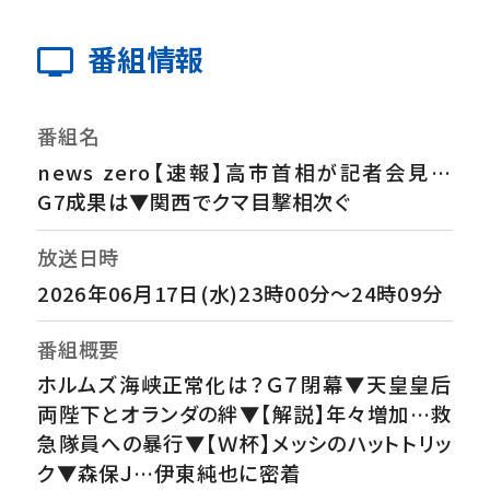
番組情報
番組名
news zero【速報】高市首相が記者会見…
G7成果は▼関西でクマ目撃相次ぐ
放送日時
2026年06月17日(水)23時00分～24時09分
番組概要
ホルムズ海峡正常化は？Ｇ７閉幕▼天皇皇后
両陛下とオランダの絆▼【解説】年々増加…救
急隊員への暴行▼【Ｗ杯】メッシのハットトリッ
ク▼森保Ｊ…伊東純也に密着