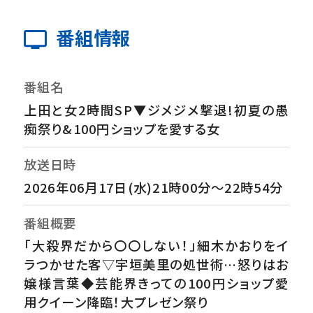
番組情報
番組名
上田と女2時間SP▼ジメジメ撃退!初夏の愚
痴祭り&100円ショップを愛する女
放送日時
2026年06月17日(水)21時00分～22時54分
番組概要
「大殺界だから〇〇しない！」細木かおりをイ
ラつかせた客▽宇垣美里の処世術…怒りはお
嬢様言葉◆芸能界きっての100円ショップ愛
用クイーン降臨！大プレゼン祭り