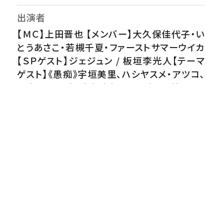
出演者
【ＭＣ】上田晋也 【メンバー】大久保佳代子・い
とうあさこ・若槻千夏・ファーストサマーウイカ
【ＳＰゲスト】ジェジュン / 板垣李光人【テーマ
ゲスト】《愚痴》宇垣美里、ハシヤスメ・アツコ、
細木かおり、松浦志穂（スパイク）、円井わん、
萌々（爛々）、LiLiCo《100円＆プチプラ》小倉
優子、加藤ローサ、渋谷飛鳥、島崎遥香、丸山
桂里奈、安田美沙子、リンゴ（ハイヒール）※五
十音順
番組内容
細木かおりは母・数子の影響でお嬢様イメー
ジ!?実際は…食器を下げない夫に怒り▼「性
格丸く」と願いを込めて事務所が名付けた？円