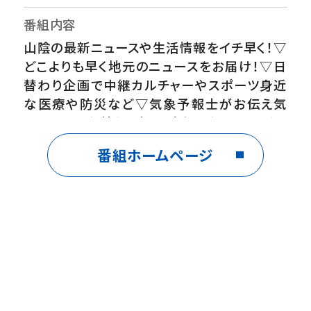
番組内容
山陰の最新ニュースや生活情報をイチ早く！▽
どこよりも早く地元のニュースをお届け！▽日
替わり企画で中継カルチャーやスポーツ身近
な医療や防災など▽気象予報士がお伝え気
になるお天気情報！鳥取・島根の気になる話題
を深掘りします！
番組ホームページ
出演者
【月・火・水】 中山 紗希・福谷 貞夫【木・
金】 神岡 遼・小林沙貴【気象予報士】
田中井 優希