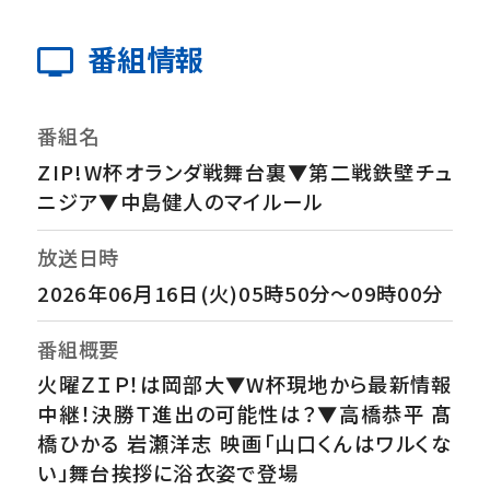
番組情報
番組名
ZIP!W杯オランダ戦舞台裏▼第二戦鉄壁チュ
ニジア▼中島健人のマイルール
放送日時
2026年06月16日(火)05時50分～09時00分
番組概要
火曜ＺＩＰ！は岡部大▼W杯現地から最新情報
中継！決勝Ｔ進出の可能性は？▼高橋恭平 髙
橋ひかる 岩瀬洋志 映画「山口くんはワルくな
い」舞台挨拶に浴衣姿で登場