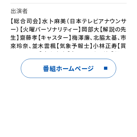
出演者
【総合司会】水卜麻美（日本テレビアナウンサ
ー）【火曜パーソナリティー】岡部大【解説の先
生】齋藤孝【キャスター】梅澤廉、北脇太基、市
來玲奈、並木雲楓【気象予報士】小林正寿【買
いドキッ！？】小室安未【食の匠の朝ご飯】船津
稜雅(超特急)【スタジオゲスト】岩田絵里奈
番組ホームページ
番組内容
火曜ZIP！は「見たいが見つかる、楽しい朝」を
テーマに、最新のニュース、エンタメ、スポー
ツ、天気、トレンドなどを岡部大と一緒にテン
ポよくお届けします！▼ナフサ供給不安解決
は？水卜解説日本への影響▼米国イラン和平
合意へ 急転合意に向かった訳▼偽農家アカ