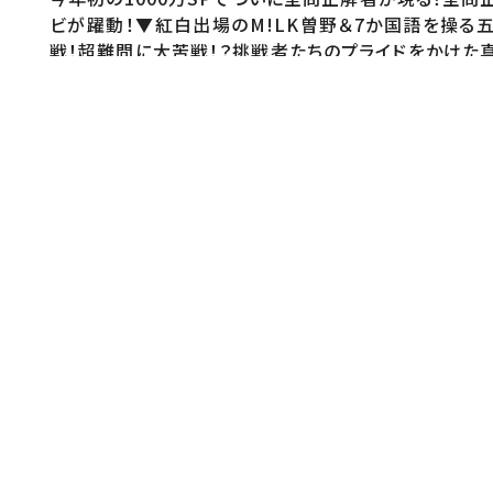
ビが躍動！▼紅白出場のM!LK曽野＆7か国語を操
戦！超難問に大苦戦！？挑戦者たちのプライドをかけた