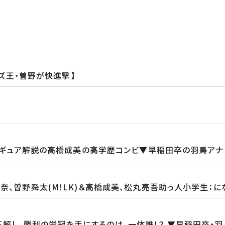
イズ王・曽野が快進撃】
卒フィギュア解説の高橋成美の高学歴コンビ▼早稲田卒の羽鳥ア
、曽野舜太(M!LK)＆高橋成美、松丸亮吾助っ人小学生：にな
正解し、勝利の栄冠を手にするのは、一体誰！？ ▼早稲田卒