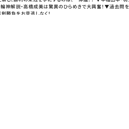
る五輪神解説・高橋成美は驚異のひらめきで大興奮！▼過去問
真剣勝負をお見逃しなく！