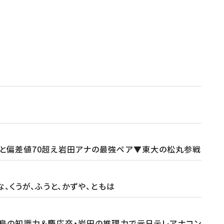
ナと偏差値70超え岩田アナの最強ペア▼東大の松丸参戦
、くうが、ふうと、かずや、ともは
・羽鳥の知識力＆慶応卒・岩田の推理力で元日テレアナコン