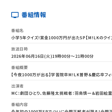
番組情報
番組名
小学5年クイズ!賞金1000万円が出たSP【M!LKのク
放送日時
2026年06月16日(火)19時00分～21時00分
番組概要
【今夜1000万が出る】学習院卒M!LK曽野＆慶応
出演者
MC：劇団ひとり、佐藤隆太挑戦者：羽鳥慎一＆岩田絵里奈
番組内容
今年初の1000万SPでついに全問正解者が現る！全問