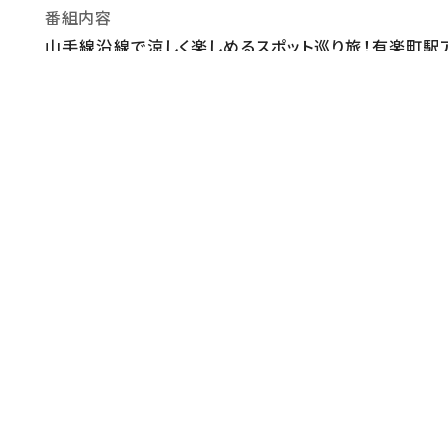
番組内容
山手線沿線で涼しく楽しめるスポット巡り旅！有楽町駅
商品の実力をお試しショッピング！雨も汚れも弾きまく
ものをチェック老舗割烹旅館が作る絶品手羽元炊き込
監督・演出
【演出】有田駿介【火曜演出】三觜雅人
制作
【チーフプロデューサー】河野雄平【全体プロデューサー