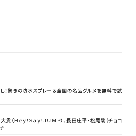
試し！驚きの防水スプレー＆全国の名品グルメを無料で試
貴（Ｈｅｙ！Ｓａｙ！ＪＵＭＰ）、長田庄平・松尾駿（チョコ
博子