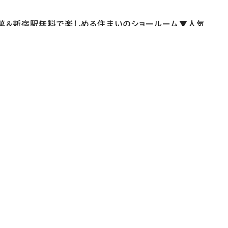
銘菓＆新宿駅無料で楽しめる住まいのショールーム▼人気
須！無料で試食OK！食の体験型ショップで全国の美味い
えすと