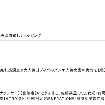
&実演お試しショッピング
プ売れ筋調査＆大人気ゴディバのパン▼人気商品の実力をお
ナウンサー）【出演者】いとうあさこ、佐藤栞里、八乙女光・有岡大
【VTRゲスト】中務裕太（GENERATIONS）藤あや子森口