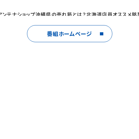
アンテナショップ沖縄県の売れ筋とは？北海道店員オススメ
る魔法のような防水スプレー＆３６０度注げるお手入れ簡単急
みご飯＆ねぎ問屋が作る万能ねぎソース
番組ホームページ
】末延靖章【プロデューサー】木村優子、萬葉知子【制作協力】