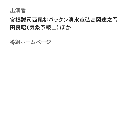
出演者
宮根誠司西尾桃パックン清水章弘高岡達之岡
田良昭（気象予報士）ほか
番組ホームページ
https://www.ytv.co.jp/miyaneya/