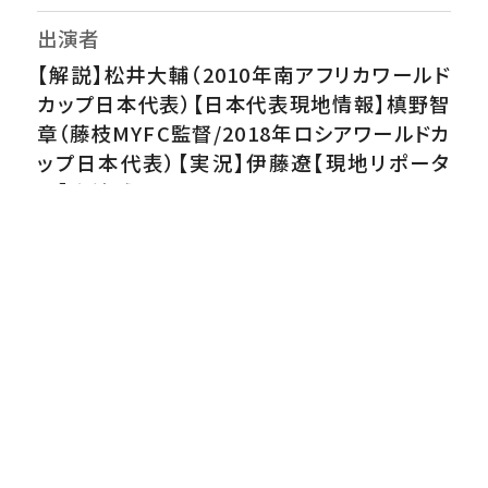
出演者
【解説】松井大輔（2010年南アフリカワールド
カップ日本代表）【日本代表現地情報】槙野智
章（藤枝MYFC監督/2018年ロシアワールドカ
ップ日本代表）【実況】伊藤遼【現地リポータ
ー】山﨑誠
番組内容
日本と同じグループFのライバルが激突した注
目の激戦後も生中継▼森保ジャパンの初戦、
アメリカ・ダラスでのオランダ戦詳報！ハイライ
トや、試合後選手インタビューをたっぷりお届
け▼ダラスからの日本代表最新情報！21日の
第2戦、決勝トーナメント進出に向けて運命の
一戦となるチュニジア戦へ▼すべての夢を、ゴ