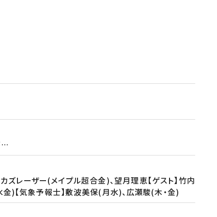
が…
、カズレーザー(メイプル超合金)、望月理恵【ゲスト】竹内
金)【気象予報士】敷波美保(月水)、広瀬駿(木・金)