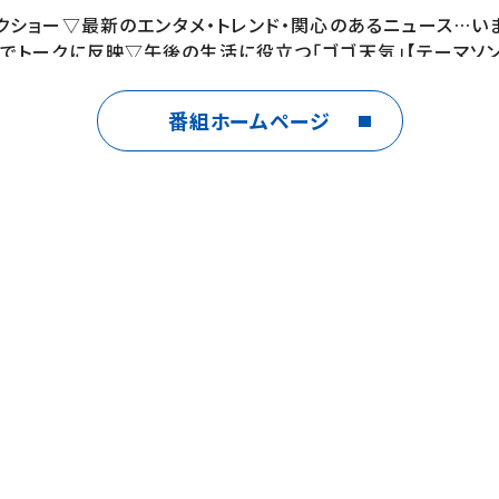
クショー▽最新のエンタメ・トレンド・関心のあるニュース…
でトークに反映▽午後の生活に役立つ「ゴゴ天気」【テーマソン
番組ホームページ
jp/dayday/Xhttps://twit
Tubehttps://www.youtube.com/@ntv_daydayTikTokh