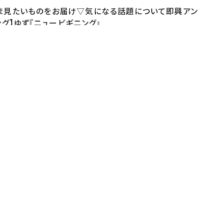
いま見たいものをお届け▽気になる話題について即興アン
グ】ゆず『ニュービギニング』
ter.com/ntv_DayDayインスタ
ttps://www.tiktok.com/@ntv_dayday