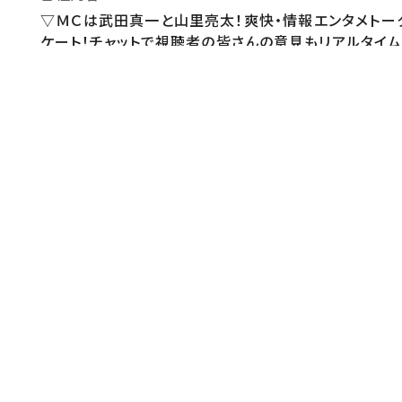
▽ＭＣは武田真一と山里亮太！爽快・情報エンタメトー
ケート！チャットで視聴者の皆さんの意見もリアルタイム
【番組内容２】
＿
【番組公式】
HPhttps://www.ntv.co.
https://www.instagram.com/ntv_dayday/You