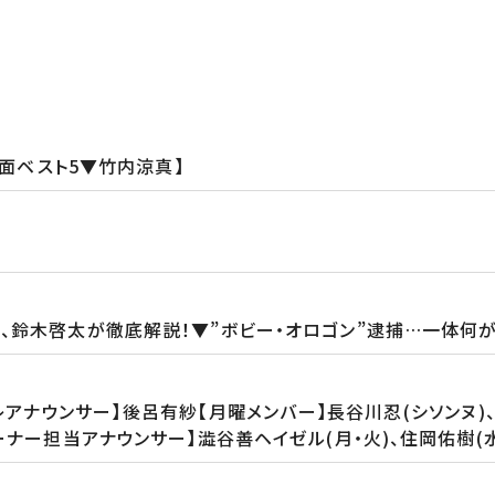
場面ベスト5▼竹内涼真】
、鈴木啓太が徹底解説！▼”ボビー・オロゴン”逮捕…一体何
レアナウンサー】後呂有紗【月曜メンバー】長谷川忍(シソンヌ)
ナー担当アナウンサー】澁谷善ヘイゼル(月・火)、住岡佑樹(水