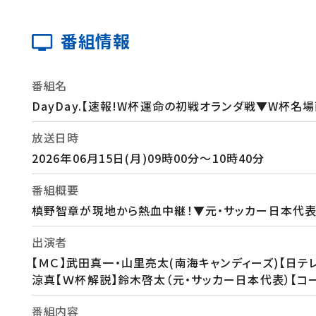
番組情報
番組名
DayDay.【速報!W杯運命の初戦オランダ戦▼W杯名
放送日時
2026年06月15日(月)09時00分～10時40分
番組概要
槙野智章が現地から熱血中継！▼元・サッカー日本代表
出演者
【ＭＣ】武田真一・山里亮太(南海キャンディーズ)【日テ
涼真【Ｗ杯解説】鈴木啓太（元・サッカー日本代表）【コー
番組内容