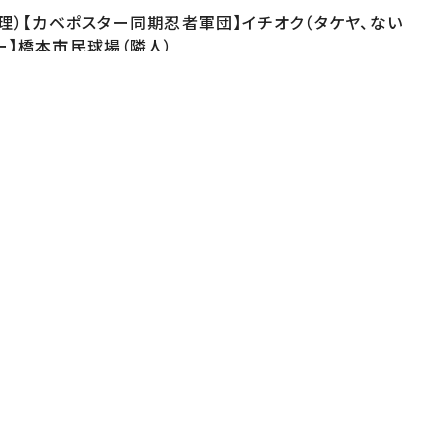
理）【カベポスター同期忍者軍団】イチオク（タケヤ、ない
ー】橋本市民球場（隣人）