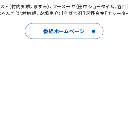
ニスト（竹内知咲、ますみ）、フースーヤ（田中ショータイム、谷口
亀じゃんご（北村敏輝、安場泰介）【仕切り忍】河野良祐【ナレータ
番組ホームページ