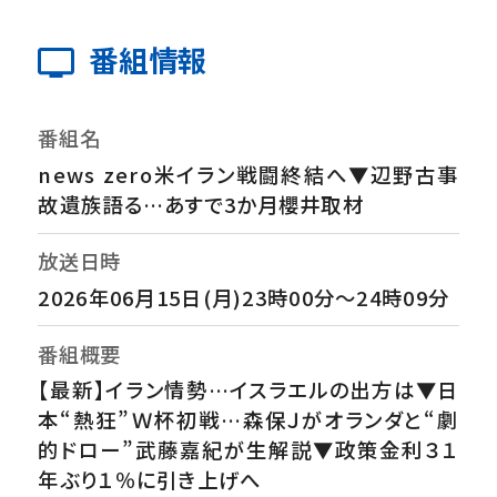
番組情報
番組名
news zero米イラン戦闘終結へ▼辺野古事
故遺族語る…あすで3か月櫻井取材
放送日時
2026年06月15日(月)23時00分～24時09分
番組概要
【最新】イラン情勢…イスラエルの出方は▼日
本“熱狂”Ｗ杯初戦…森保Ｊがオランダと“劇
的ドロー”武藤嘉紀が生解説▼政策金利３１
年ぶり１％に引き上げへ