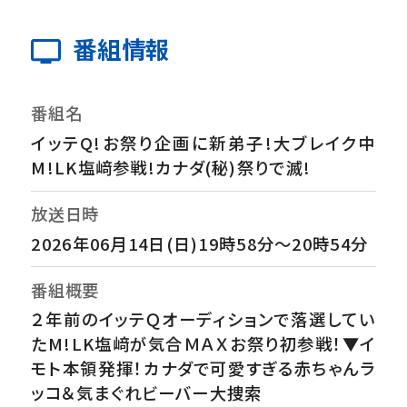
番組情報
番組名
イッテQ!お祭り企画に新弟子!大ブレイク中
M!LK塩﨑参戦!カナダ(秘)祭りで滅!
放送日時
2026年06月14日(日)19時58分～20時54分
番組概要
２年前のイッテＱオーディションで落選してい
たM!LK塩﨑が気合ＭＡＸお祭り初参戦！▼イ
モト本領発揮！カナダで可愛すぎる赤ちゃんラ
ッコ＆気まぐれビーバー大捜索