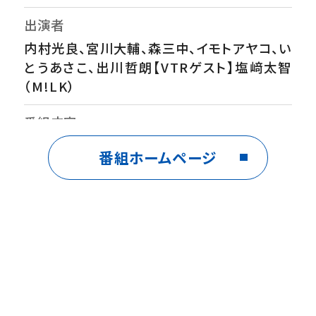
出演者
内村光良、宮川大輔、森三中、イモトアヤコ、い
とうあさこ、出川哲朗【VTRゲスト】塩﨑太智
（M!LK）
番組内容
▼２年前のイッテＱオーディションで落ちた
番組ホームページ
男・M!LK塩﨑が気合ＭＡＸアイドルパワー全
開でお祭り初参戦！果たして表彰台に上がれ
るか…？▼珍獣ハンターイモト本領発揮！カナ
ダで可愛すぎる赤ちゃんラッコ＆気まぐれビー
バー大捜索