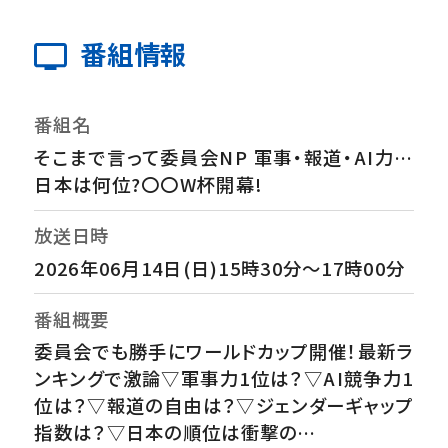
番組情報
番組名
そこまで言って委員会NP 軍事・報道・AI力…
日本は何位?〇〇W杯開幕!
放送日時
2026年06月14日(日)15時30分～17時00分
番組概要
委員会でも勝手にワールドカップ開催！最新ラ
ンキングで激論▽軍事力1位は？▽AI競争力1
位は？▽報道の自由は？▽ジェンダーギャップ
指数は？▽日本の順位は衝撃の…