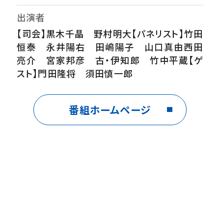
出演者
【司会】黒木千晶 野村明大【パネリスト】竹田
恒泰 永井陽右 田嶋陽子 山口真由西田
亮介 宮家邦彦 古・伊知郎 竹中平蔵【ゲ
スト】門田隆将 須田慎一郎
番組内容
番組ホームページ
世界最新〇〇ランキングで徹底討論！日本の
順位に一同衝撃▽軍事力ランキング！要注意
国はどこ？▽AI競争力ランキング▽報道の自
由ランキング▽ジェンダーギャップ指数ランキ
ング
番組ホームページ
http://www.ytv.co.jp/iinkai/