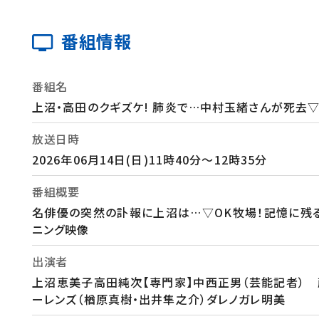
番組情報
番組名
上沼・高田のクギズケ! 肺炎で…中村玉緒さんが死去
放送日時
2026年06月14日(日)11時40分～12時35分
番組概要
名俳優の突然の訃報に上沼は…▽OK牧場！記憶に残
ニング映像
出演者
上沼恵美子高田純次【専門家】中西正男（芸能記者） 
ーレンズ（楢原真樹・出井隼之介）ダレノガレ明美