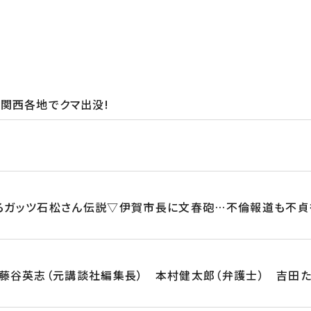
▽関西各地でクマ出没!
るガッツ石松さん伝説▽伊賀市長に文春砲…不倫報道も不
藤谷英志（元講談社編集長） 本村健太郎（弁護士） 吉田たか