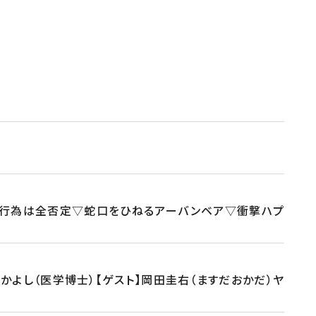
貞行為は全否定▽蛇口をひねるアーバンベア▽衝撃ハプ
よし（医学博士）【ゲスト】岡田圭右（ますだおかだ）ヤ