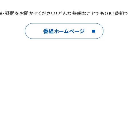
皆さんの愚痴・不満・疑問をお聞かせください！どんな些細なことでもOK
番組ホームページ
NE】「クギズケ」で検索してお友達登録をお願いします！