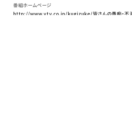
番組ホームページ
http://www.ytv.co.jp/kugizuke/
公式ＳＮＳ
【公式TikTok】@ytv_kugizuke【番組公式LI