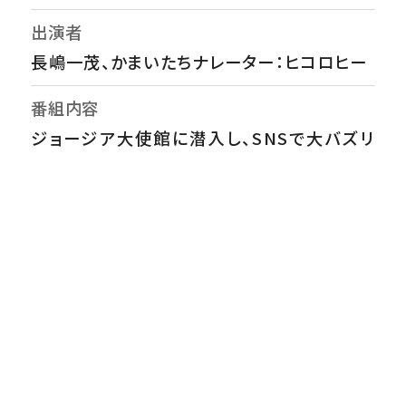
出演者
長嶋一茂、かまいたちナレーター：ヒコロヒー
番組内容
ジョージア大使館に潜入し、SNSで大バズリ
のジョージア大使にワイン・料理などを学ぶ
▼8000年前からワイン造りをしていた！▼ジョ
ージア伝統料理「シュクメルリ」に一同大絶
賛！▼一茂念願！連日行列の大人気店で世界
の絶品朝ごはんを楽しむ▼おにぎりの中に揚
げパンとザーサイ！台湾朝ご飯に濱家感動「一
口食べてもらいたい！」▼ギリシャの伝統的な
デザートを巡り、喧嘩が勃発！？「2個食べてい
い？って言ったかも！」