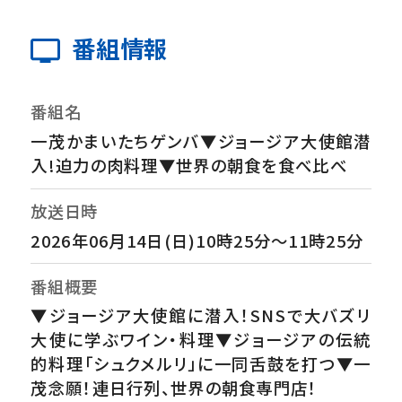
番組情報
番組名
一茂かまいたちゲンバ▼ジョージア大使館潜
入!迫力の肉料理▼世界の朝食を食べ比べ
放送日時
2026年06月14日(日)10時25分～11時25分
番組概要
▼ジョージア大使館に潜入！SNSで大バズリ
大使に学ぶワイン・料理▼ジョージアの伝統
的料理「シュクメルリ」に一同舌鼓を打つ▼一
茂念願！連日行列、世界の朝食専門店！