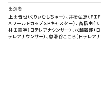
出演者
上田晋也（くりぃむしちゅー）、井桁弘恵（ＦＩＦ
ＡワールドカップＳＰキャスター）、高橋由伸、
林田美学（日テレアナウンサー）、水越毅郎（日
テレアナウンサー）、忽滑谷こころ（日テレアナ
ウンサー）
番組内容
▼ついにW杯が開幕！日本の初戦・オランダ戦
まで2日▼激震！遠藤が緊急離脱！新キャプテ
ン板倉の決意は？▼代表出場４試合でメンバ
ー入り！ 森保J最長身＆最年少２１歳・後藤
啓介とは何者？ 中澤佑二が迫る！▼井桁弘
恵がW杯注目選手を紹介「いげTag」 ６度
目のW杯に挑むアルゼンチン代表・メッシ▼巨