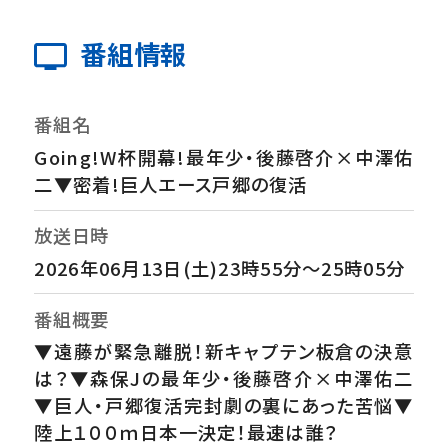
番組情報
番組名
Going!W杯開幕!最年少・後藤啓介×中澤佑
二▼密着!巨人エース戸郷の復活
放送日時
2026年06月13日(土)23時55分～25時05分
番組概要
▼遠藤が緊急離脱！新キャプテン板倉の決意
は？▼森保Jの最年少・後藤啓介×中澤佑二
▼巨人・戸郷復活完封劇の裏にあった苦悩▼
陸上１００ｍ日本一決定！最速は誰？