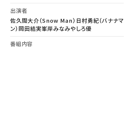
出演者
佐久間大介（Snow Man）日村勇紀（バナナマ
ン）岡田結実峯岸みなみやしろ優
番組内容
今回深掘りするのは…ここ数年で店舗が急増
している「３ＣＯＩＮＳ」。キッチン用品やキッズ
アイテム、さらには家電まで!?今ママ世代を中
心に大ブーム！痒い所に手が届くアイデア商品
の数々はどうやって誕生しているのか？商品開
発から最新ヒット商品まで、スリコの秘密を徹
底深掘り！
監督・演出
矢野尚子（チーフプロデューサー）柏原萌人