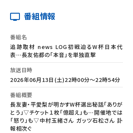
番組情報
番組名
追跡取材 news LOG初戦迫るW杯日本代
表…長友佑都の「本音」を単独直撃
放送日時
2026年06月13日(土)22時00分～22時54分
番組概要
長友妻・平愛梨が明かすW杯選出秘話「ありが
とう」▽チケット１枚「億超え」も…開催地では
「怒り」も▽中村玉緒さん ガッツ石松さん 訃
報相次ぐ