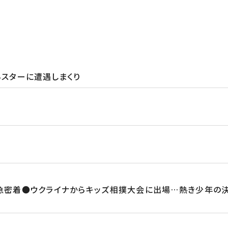
外スターに遭遇しまくり
急密着●ウクライナからキッズ相撲大会に出場…熱き少年の