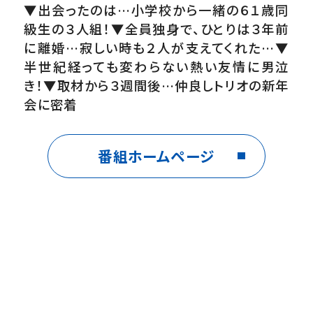
▼出会ったのは…小学校から一緒の６１歳同
級生の３人組！▼全員独身で、ひとりは３年前
に離婚…寂しい時も２人が支えてくれた…▼
半世紀経っても変わらない熱い友情に男泣
き！▼取材から３週間後…仲良しトリオの新年
会に密着
深夜の船橋駅
番組ホームページ
▼出会ったのは…美大を目指す２０歳女性！▼
母は１２年前に肺腺がんで他界…今は父と弟
と３人で暮らし▼実は妻が夫と子どもに遺し
たエンディングノートがあり…▼放送から１年
７か月後…生前の母の姿と声が残る DVD
を家族で観賞し、母に思いに馳せる
出演者