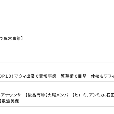
没で異常事態】
OP１０！▽クマ出没で異常事態 繁華街で目撃…休校も▽フ
アナウンサー】後呂有紗【火曜メンバー】ヒロミ、アンミカ、石田健、
】敷波美保