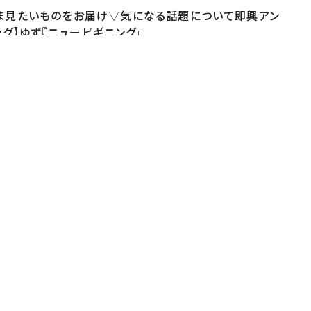
いま見たいものをお届け▽気になる話題について即興アン
グ】ゆず『ニュービギニング』
ter.com/ntv_DayDayインスタ
ttps://www.tiktok.com/@ntv_dayday