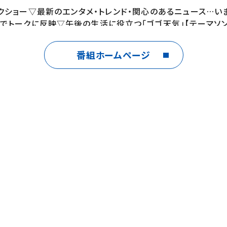
クショー▽最新のエンタメ・トレンド・関心のあるニュース…
でトークに反映▽午後の生活に役立つ「ゴゴ天気」【テーマソン
番組ホームページ
jp/dayday/Xhttps://twit
Tubehttps://www.youtube.com/@ntv_daydayTikTokh