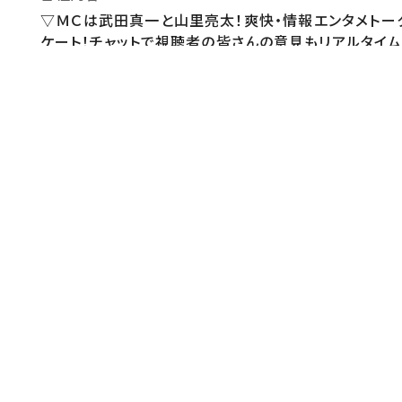
▽ＭＣは武田真一と山里亮太！爽快・情報エンタメトー
ケート！チャットで視聴者の皆さんの意見もリアルタイム
【番組内容２】
＿
【番組公式】
HPhttps://www.ntv.co.
https://www.instagram.com/ntv_dayday/You