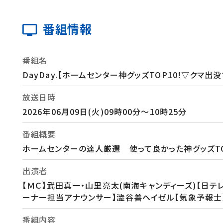
番組情報
番組名
DayDay.【ホームセンター神グッズTOP10!▽クマ出
放送日時
2026年06月09日(火)09時00分～10時25分
番組概要
ホームセンターの達人厳選 使って良かった神グッズT
出演者
【ＭＣ】武田真一・山里亮太(南海キャンディーズ)【日テレ
ーナー担当アナウンサー】澁谷善ヘイゼル【気象予報士
番組内容