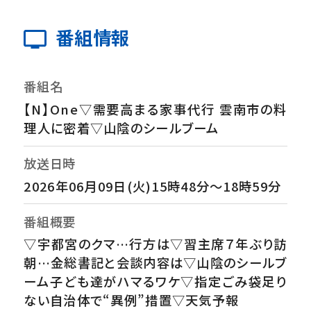
番組情報
番組名
【N】One▽需要高まる家事代行 雲南市の料
理人に密着▽山陰のシールブーム
放送日時
2026年06月09日(火)15時48分～18時59分
番組概要
▽宇都宮のクマ…行方は▽習主席７年ぶり訪
朝…金総書記と会談内容は▽山陰のシールブ
ーム子ども達がハマるワケ▽指定ごみ袋足り
ない自治体で“異例”措置▽天気予報