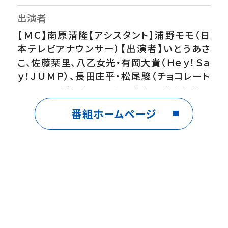
出演者
【ＭＣ】南原清隆【アシスタント】浦野モモ（日
本テレビアナウンサー）【出演者】いとうあさ
こ、佐藤栞里、八乙女光・有岡大貴（Ｈｅｙ！Ｓａ
ｙ！ＪＵＭＰ）、長田庄平・松尾駿（チョコレート
プラネット）【スタジオゲスト】宮世琉弥伊藤百
花（AKB48）片山友希【VTRゲスト】瀬戸朝香
番組ホームページ
藤あや子森口博子
番組内容
栞里＆瀬戸朝香の小江戸・千葉佐原の旅！歴
史的な街で100年続く名店グルメの秘密を調
査！江戸時代から続く香り豊かな胡麻油を発
見！老舗和菓子店の絶品あんバタースイーツ
▼JR新宿駅直結ビルで達人おすすめ今食べ