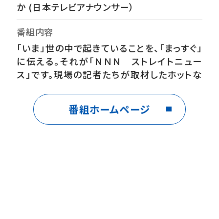
か (日本テレビアナウンサー）
番組内容
「いま」世の中で起きていることを、「まっすぐ」
に伝える。それが「ＮＮＮ ストレイトニュー
ス」です。現場の記者たちが取材したホットな
情報を、カメラマンが撮った衝撃的な映像を、
いちはやくお伝えします。【番組ホームペー
番組ホームページ
ジ】 https://www.ntv.co.jp/straight/
※放送内容を変更する場合があります。ご了
承ください。