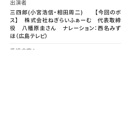
出演者
三四郎(小宮浩信・相田周二) 【今回のボ
ス】 株式会社ねぎらいふぁーむ 代表取締
役 八幡原圭さん ナレーション：西名みず
ほ（広島テレビ）
番組内容１
今回のボスは東広島市志和町でブランドネギ
「サムライねぎ」を栽培する八幡原 圭さん。東
広島市の土地に合うように品種改良された青
ネギの一種「サムライねぎ」は、サムライの持つ
刀のように真っすぐに伸びて育つことから命名
された。肉厚で甘味の強いのが特徴のネギで、
現在ではボスのネギを取り扱う店は広島県内
４００店舗以上に拡大中。さらに勢いにのって
「サムライねぎ」のテーマソングも完成！三四郎