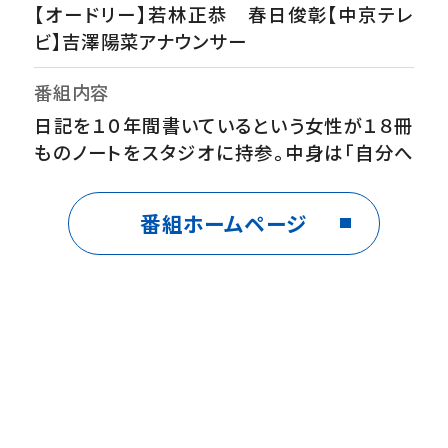
【オードリー】若林正恭 春日俊彰【中京テレ
ビ】吉澤陽菜アナウンサー
番組内容
日記を１０年間書いているという女性が１８冊
ものノートをスタジオに持参。中身は「自分へ
の怒り」や「客への不満」など、日々の負の感情
が赤裸々に綴られていた。さらに番組スタッフ
番組ホームページ
とのやり取りまでもが克明に記録されており、
スタジオは爆笑の渦に。彼女の剥き出しの感
情が詰まった１０年間の記録が明かされる。
制作
【演出・プロデューサー】富田恭彦【チーフプロ
デューサー】後藤和史【プロデューサー】倉田
雄一郎 津田恭平【アソシエイトプロデューサ