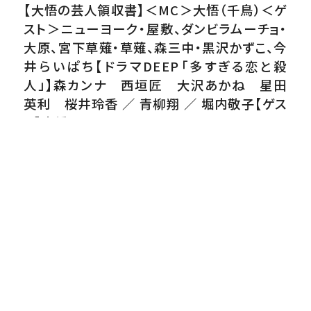
【大悟の芸人領収書】＜MC＞大悟（千鳥）＜ゲ
スト＞ニューヨーク・屋敷、ダンビラムーチョ・
大原、宮下草薙・草薙、森三中・黒沢かずこ、今
井らいぱち【ドラマDEEP「多すぎる恋と殺
人」】森カンナ 西垣匠 大沢あかね 星田
英利 桜井玲香 ／ 青柳翔 ／ 堀内敬子【ゲス
ト】高橋ひとみ
番組内容
▼＜ドラマ＞指名手配されていた真奈美の元
夫の遺書が発見された。しかし、真奈美は違和
感を覚え…。そして真奈美は地元での捜査の
ついでに後輩刑事・壮馬を連れて実家へ。真奈
美への恋心が抑えきれない壮馬は！？
原作・脚本