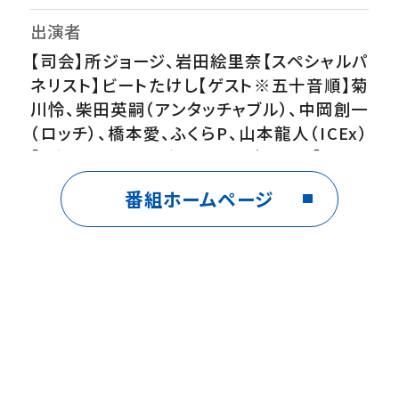
出演者
【司会】所ジョージ、岩田絵里奈【スペシャルパ
ネリスト】ビートたけし【ゲスト※五十音順】菊
川怜、柴田英嗣（アンタッチャブル）、中岡創一
（ロッチ）、橋本愛、ふくらP、山本龍人（ICEx）
【ゲストナレーター※五十音順】NON
STYLE、三宅健太
番組ホームページ
番組内容
ハラハラドキドキ！危機一髪映像を人気声優・
三宅健太＆NONSTYLEがナレーション▼ロ
ーマの空港で密着！捜査官が暴く薬物密輸の
（秘）手口▼旅客機が突如爆発！台湾の超有名
人が起こした？ミステリー事故の真相とは▼
カバとワニとヌーが決死の戦い！水牛がライオ