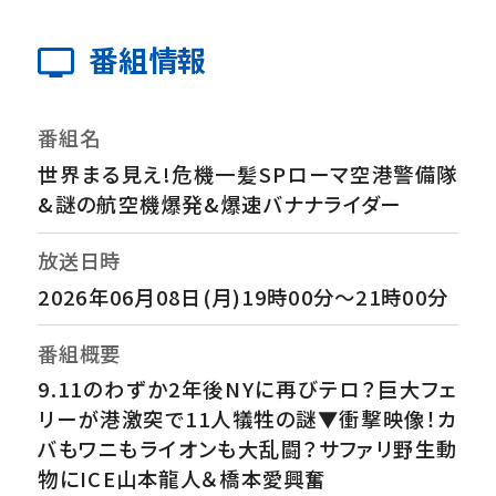
番組情報
番組名
世界まる見え!危機一髪SPローマ空港警備隊
&謎の航空機爆発&爆速バナナライダー
放送日時
2026年06月08日(月)19時00分～21時00分
番組概要
9.11のわずか2年後NYに再びテロ？巨大フェ
リーが港激突で11人犠牲の謎▼衝撃映像！カ
バもワニもライオンも大乱闘？サファリ野生動
物にICE山本龍人＆橋本愛興奮