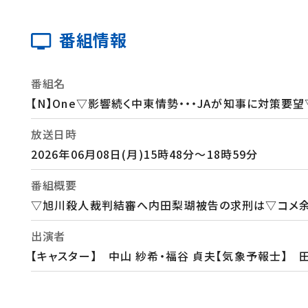
番組情報
番組名
【N】One▽影響続く中東情勢・・・JAが知事に対策要
放送日時
2026年06月08日(月)15時48分～18時59分
番組概要
▽旭川殺人裁判結審へ内田梨瑚被告の求刑は▽コメ余
出演者
【キャスター】 中山 紗希・福谷 貞夫【気象予報士】 