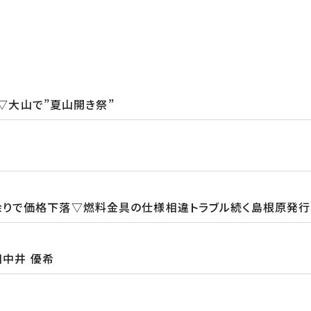
望▽大山で”夏山開き祭”
りで価格下落▽燃料金具の仕様相違トラブル続く島根原発行
田中井 優希