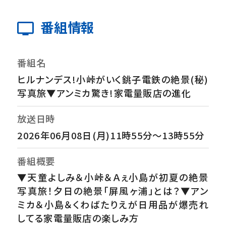
番組情報
番組名
ヒルナンデス!小峠がいく銚子電鉄の絶景(秘)
写真旅▼アンミカ驚き!家電量販店の進化
放送日時
2026年06月08日(月)11時55分～13時55分
番組概要
▼天童よしみ＆小峠＆Ａぇ小島が初夏の絶景
写真旅！夕日の絶景「屏風ヶ浦」とは？▼アン
ミカ＆小島＆くわばたりえが日用品が爆売れ
してる家電量販店の楽しみ方