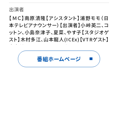
出演者
【ＭＣ】南原清隆【アシスタント】浦野モモ（日
本テレビアナウンサー）【出演者】小峠英二、コ
ットン、小島奈津子、夏菜、やす子【スタジオゲ
スト】木村多江、山本龍人(ICEx)【VTRゲスト】
小島健(Aぇ! group)、天童よしみ、アン ミカ、
くわばたりえ
番組ホームページ