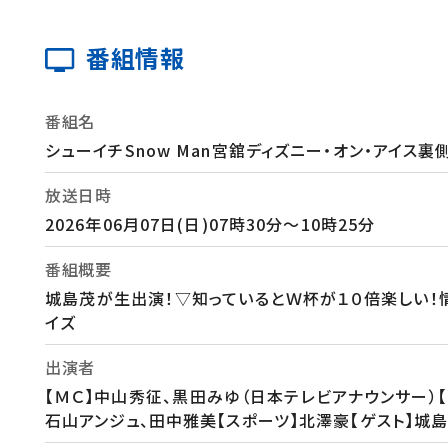
番組情報
番組名
シューイチSnow Man宮舘ディズニー・オン・アイス
放送日時
2026年06月07日(日)07時30分～10時25分
番組概要
城島茂が生出演！▽知っているとＷ杯が１０倍楽しい！
イズ
出演者
【ＭＣ】中山秀征、黒田みゆ（日本テレビアナウンサー）
石山アンジュ、田中雅美【スポーツ】北澤豪【ゲスト】城島茂【