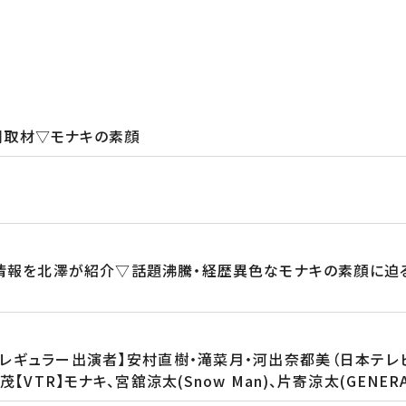
裏側取材▽モナキの素顔
情報を北澤が紹介▽話題沸騰・経歴異色なモナキの素顔に迫
【レギュラー出演者】安村直樹・滝菜月・河出奈都美（日本テレ
VTR】モナキ、宮舘涼太(Snow Man)、片寄涼太(GENERA