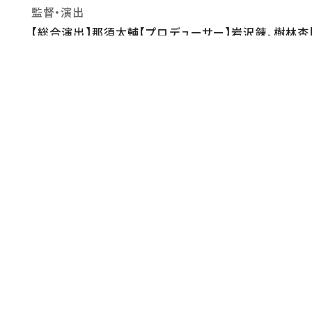
監督・演出
【総合演出】那須太輔【プロデューサー】岩沢錬、樹林杏
音楽
【ピカイチ】「ハイスタンダード/ステイゴールド」