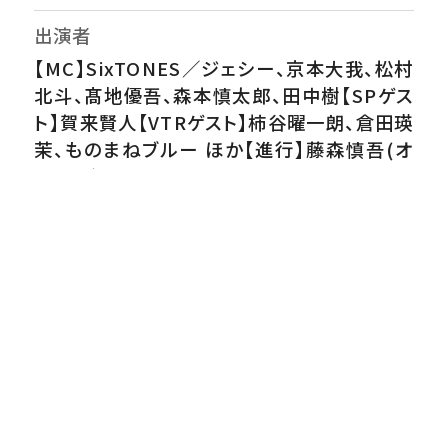
出演者
【MC】SixTONES／ジェシー、京本大我、松村
北斗、髙地優吾、森本慎太郎、田中樹【SPゲス
ト】賀来賢人【VTRゲスト】柿谷曜一朗、倉田瑛
茉、ものまねブルー ほか【進行】藤森慎吾(オ
リエンタルラジオ)
番組内容
サッカーW杯特別企画!!そらジローが挑
む”絶対に負けられない戦い”!!賀来賢人も
手に汗握るまさかの展開…日本代表で“天
才”と呼ばれた男も電撃参戦!!超絶クロスか
らのヘディングシュート10本チャレンジ!!さら
に、W杯のトロフィーが入る穴は何!?新たな仲
間も加入した感動の大縄跳び!?超巨大ステー