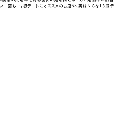
一面も…。初デートにオススメのお店や、実はＮＧな「３館デ
ュース）田村幸大（演出）