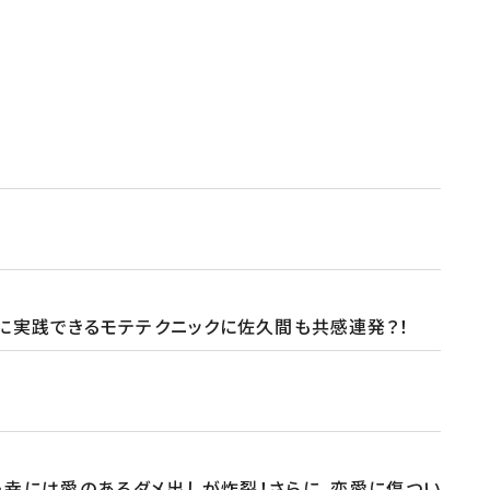
に実践できるモテテクニックに佐久間も共感連発？！
・幸には愛のあるダメ出しが炸裂！さらに、恋愛に傷つい