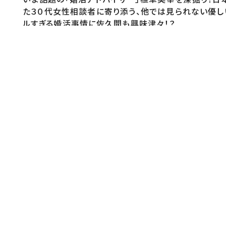
た３０代女性相談者に寄り添う、他では見られない優しい
ルすぎる婚活事情に佐久間も興味津々！？
監督・演出
矢野尚子（チーフプロデューサー）柏原萌人（企画プロデ