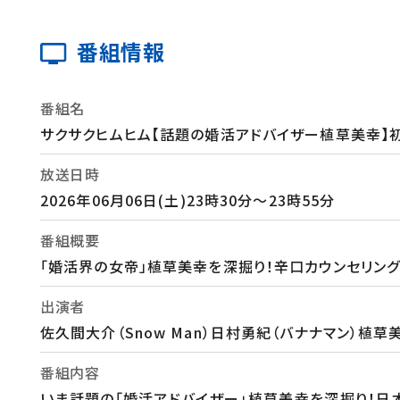
番組情報
番組名
サクサクヒムヒム【話題の婚活アドバイザー植草美幸】
放送日時
2026年06月06日(土)23時30分～23時55分
番組概要
「婚活界の女帝」植草美幸を深掘り！辛口カウンセリン
出演者
佐久間大介（Snow Man）日村勇紀（バナナマン）植
番組内容
いま話題の「婚活アドバイザー」植草美幸を深掘り！日