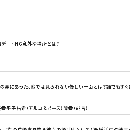
初デートNG意外な場所とは?
グの裏にあった、他では見られない優しい一面とは？誰でもすぐ
草美幸平子祐希（アルコ＆ピース）薄幸（納言）
本屈指の成婚率を誇る彼女の婚活術とは？ガチ婚活中の納言