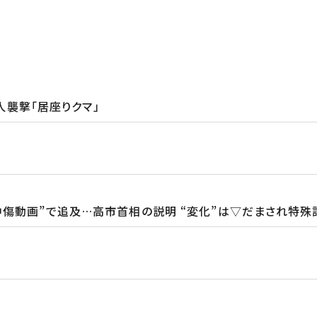
4人襲撃「居座りクマ」
中傷動画”で追及…高市首相の説明 “変化”は▽だまされ特