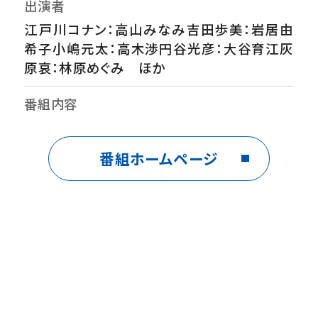
出演者
江戸川コナン：高山みなみ吉田歩美：岩居由
希子小嶋元太：高木渉円谷光彦：大谷育江灰
原哀：林原めぐみ ほか
番組内容
米花町で多発する連続宝石強盗事件を知った
歩美は、夢中になっているアニメ・プリキュア
番組ホームページ
のストーリーと重ね合わせ、「盗賊団が現れれ
ばプリキュアに会える」と張り切る。次の標的
と噂される金子宝石店で、コナンたち少年探
偵団は警備をすることに。怪しい客を尾行し、
犯行の決行日とアジトを突き止めたことで、警
察が盗賊団を一網打尽にしたかに思えたが、
歩美はある違和感に気付く……。探偵団はキ
ュアット解決できるのか！？