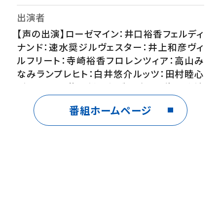
出演者
【声の出演】ローゼマイン：井口裕香フェルディ
ナンド：速水奨ジルヴェスター：井上和彦ヴィ
ルフリート：寺崎裕香フロレンツィア：高山み
なみランプレヒト：白井悠介ルッツ：田村睦心
ダームエル：梅原裕一郎ブリギッテ：瀬戸麻沙
美リヒャルダ：宮沢きよこ ほか
番組ホームページ
番組内容
ローゼマインと義兄・ヴィルフリートは一日入
れ替え生活を行うことに。城を出れば遊べる
と思っていたヴィルフリートだが、そう甘くはな
かった。神官長・フェルディナンドと神殿を回る
中で、ローゼマインが多くの仕事をこなしてい
たこと、平民でさえ字が書けることを知り愕然