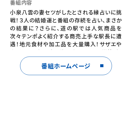
番組内容
小泉八雲の妻セツがしたとされる縁占いに挑
戦！３人の結婚運と番組の存続を占い、まさか
の結果に？さらに、道の駅では人気商品を
次々テンポよく紹介する商売上手な駅長に遭
遇！地元食材や加工品を大量購入！サザエや
岩ガキなど松江市の海の幸もしっかり堪能！松
江市編これにて完結！お楽しみに！
番組ホームページ
出演者
よしこ(ガンバレルーヤ)まひる(ガンバレルー
ヤ)中尾真亜理(日本海テレビアナウンサー)
おしらせ
【InstagramとX(旧Twitter)もやってます！】
＠kanmuriruya